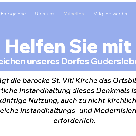
Fotogalerie
Über uns
Mithelfen
Mitglied werden
Helfen Sie mit
ichen unseres Dorfes Guderslebe
ägt die barocke St. Viti Kirche das Ortsb
rliche Instandhaltung dieses Denkmals i
künftige Nutzung, auch zu nicht-kirchlic
reiche Instandhaltungs- und Modernis
erforderlich.