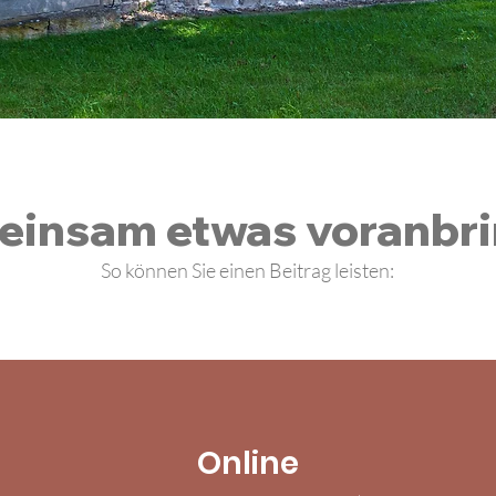
insam etwas voranbr
So können Sie einen Beitrag leisten:
Online