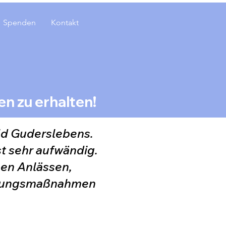
Spenden
Kontakt
n zu erhalten!
ild Guderslebens.
st sehr aufwändig.
hen Anlässen,
ierungsmaßnahmen