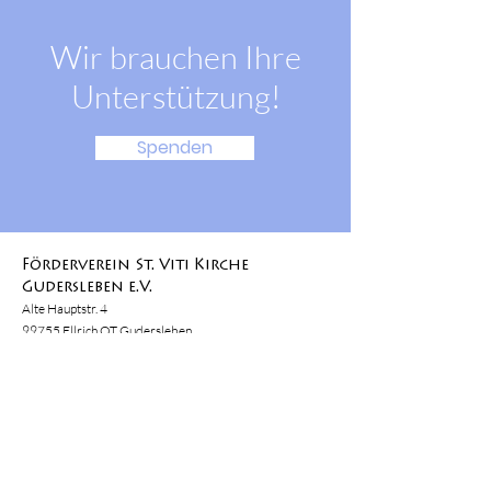
Wir brauchen Ihre
Unterstützung!
Spenden
Förderverein St. Viti Kirche
Gudersleben e.V.
Alte Hauptstr. 4
99755 Ellrich OT Gudersleben
E-Mail:
vorstand@foerderverein-kirche-
gudersleben.de
Tel.
0170 635 666 2
IBAN DE55
8205 4052 0037 1927
33