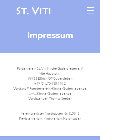
St. Viti
Impressum
Förderverein St. Viti Kirche Gudersleben e. V.
Alte Hauptstr. 4
99755 Ellrich OT Gudersleben
+49 (0) 170 635 666 2
Vorstand@Foerderverein-Kirche-Gudersleben.de
www.Kirche-Gudersleben.de
Vorsitzender: Thomas Seeber
Vereinsregister Nordhausen Nr. 410943
Registergericht: Amtsgericht Nordhausen