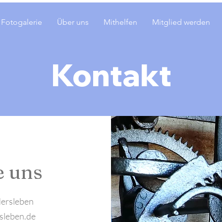
Fotogalerie
Über uns
Mithelfen
Mitglied werden
Kontakt
e uns
dersleben
sleben.de